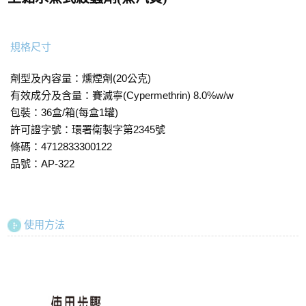
捕蟲燈系列
規格尺寸
劑型及內容量：燻煙劑(20公克)
有效成分及含量：賽滅寧(Cypermethrin) 8.0%w/w
包裝：36盒/箱(每盒1罐)
許可證字號：環署衛製字第2345號
條碼：4712833300122
品號：AP-322
使用方法