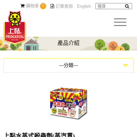
購物車
0
訂單查詢
English
產品介紹
---分類---
黏鼠板系列
蟑螂屋系列
環境用藥系列
園藝系列
上黏水蒸式殺蟲劑(蒸汽貫)